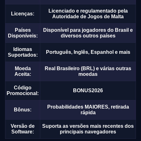
Licenciado e regulamentado pela
Licenças:
Autoridade de Jogos de Malta
Países
Disponível para jogadores do Brasil e
Disponíveis:
diversos outros países
Idiomas
Português, Inglês, Espanhol e mais
Suportados:
Moeda
Real Brasileiro (BRL) e várias outras
Aceita:
moedas
Código
BONUS2026
Promocional:
Probabilidades MAIORES, retirada
Bônus:
rápida
Versão de
Suporta as versões mais recentes dos
Software:
principais navegadores