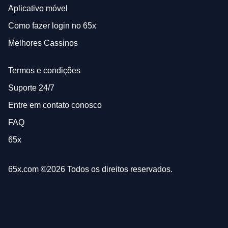
Aplicativo móvel
Como fazer login no 65x
Melhores Cassinos
Termos e condições
Suporte 24/7
Entre em contato conosco
FAQ
65x
65x.com ©2026 Todos os direitos reservados.