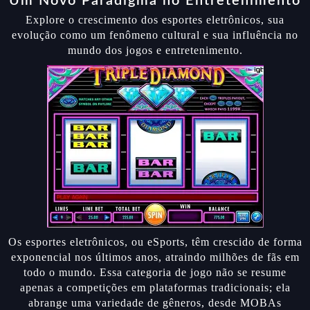
Um Novo Paradigma no Entretenimento
Explore o crescimento dos esportes eletrônicos, sua
evolução como um fenômeno cultural e sua influência no
mundo dos jogos e entretenimento.
Os esportes eletrônicos, ou eSports, têm crescido de forma
exponencial nos últimos anos, atraindo milhões de fãs em
todo o mundo. Essa categoria de jogo não se resume
apenas a competições em plataformas tradicionais; ela
abrange uma variedade de gêneros, desde MOBAs