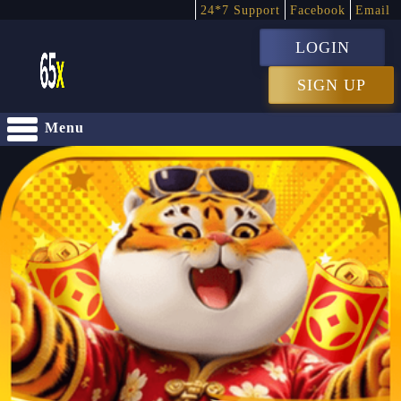
24*7 Support
Facebook
Email
LOGIN
SIGN UP
Menu