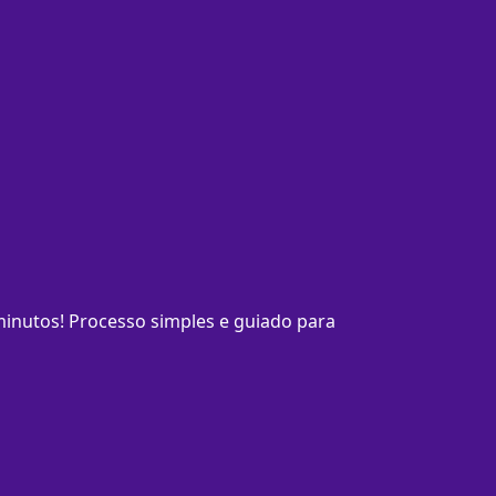
minutos! Processo simples e guiado para