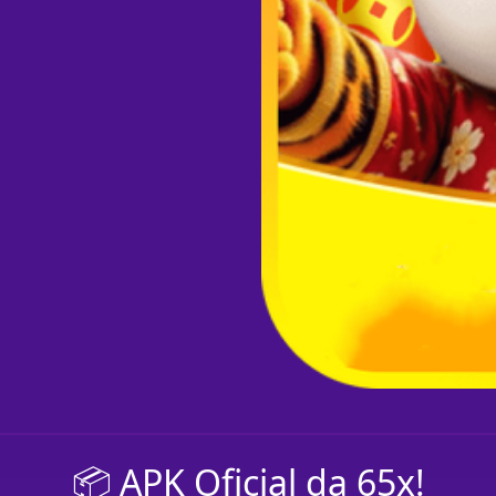
📦 APK Oficial da 65x!