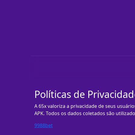
Políticas de Privacida
A 65x valoriza a privacidade de seus usuár
APK. Todos os dados coletados são utilizad
9988bet