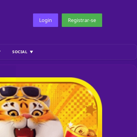
Login
Registrar-se
SOCIAL