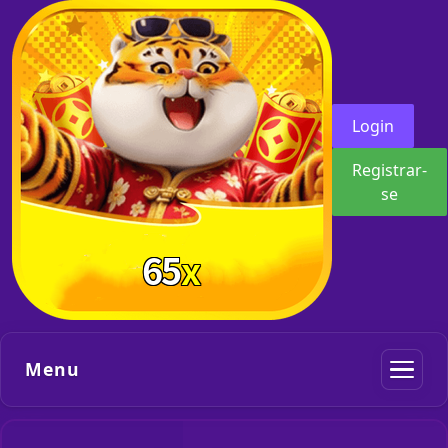
Login
Registrar-
se
Menu