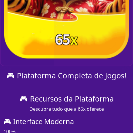
🎮 Plataforma Completa de Jogos!
🎮 Recursos da Plataforma
Descubra tudo que a 65x oferece
🎮 Interface Moderna
100%