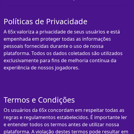
Políticas de Privacidade
A 65x valoriza a privacidade de seus usuários e está
empenhada em proteger todas as informações
pessoais fornecidas durante o uso de nossa
plataforma. Todos os dados coletados são utilizados
exclusivamente para fins de melhoria contínua da
experiência de nossos jogadores.
Termos e Condições
Os usuários da 65x concordam em respeitar todas as
regras e regulamentos estabelecidos. É importante ler
e entender todos os termos antes de utilizar nossa
plataforma. A violação destes termos pode resultar em