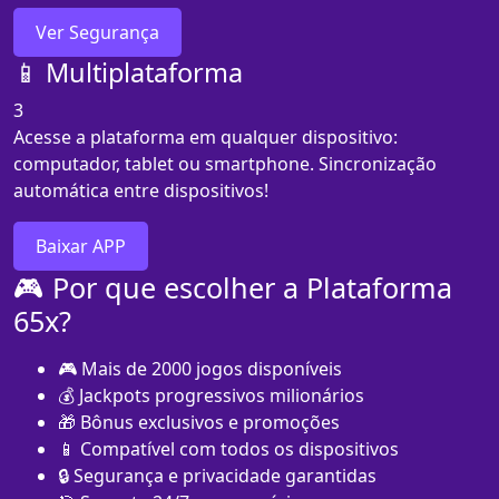
Ver Segurança
📱 Multiplataforma
3
Acesse a plataforma em qualquer dispositivo:
computador, tablet ou smartphone. Sincronização
automática entre dispositivos!
Baixar APP
🎮 Por que escolher a Plataforma
65x?
🎮 Mais de 2000 jogos disponíveis
💰 Jackpots progressivos milionários
🎁 Bônus exclusivos e promoções
📱 Compatível com todos os dispositivos
🔒 Segurança e privacidade garantidas