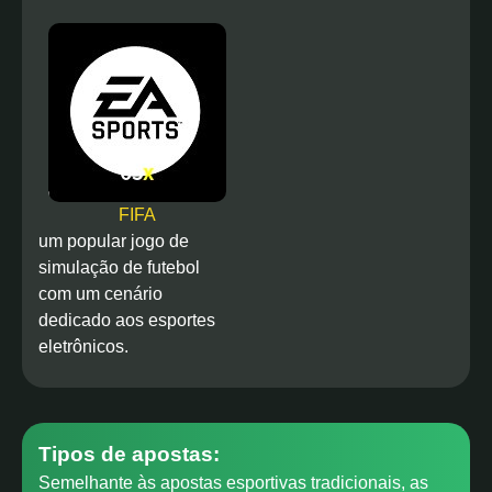
FIFA
um popular jogo de
simulação de futebol
com um cenário
dedicado aos esportes
eletrônicos.
Tipos de apostas:
Semelhante às apostas esportivas tradicionais, as