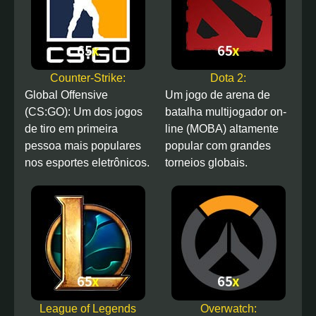
Counter-Strike:
Dota 2:
Global Offensive
Um jogo de arena de
(CS:GO): Um dos jogos
batalha multijogador on-
de tiro em primeira
line (MOBA) altamente
pessoa mais populares
popular com grandes
nos esportes eletrônicos.
torneios globais.
League of Legends
Overwatch: