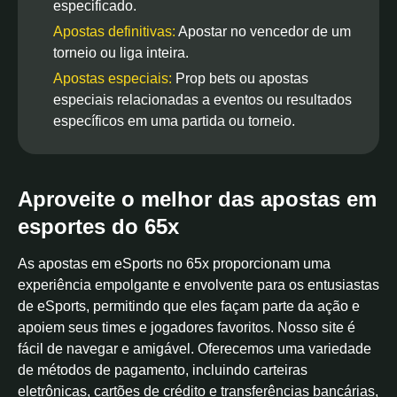
especificado.
Apostas definitivas:
Apostar no vencedor de um
torneio ou liga inteira.
Apostas especiais:
Prop bets ou apostas
especiais relacionadas a eventos ou resultados
específicos em uma partida ou torneio.
Aproveite o melhor das apostas em
esportes do 65x
As apostas em eSports no 65x proporcionam uma
experiência empolgante e envolvente para os entusiastas
de eSports, permitindo que eles façam parte da ação e
apoiem seus times e jogadores favoritos. Nosso site é
fácil de navegar e amigável. Oferecemos uma variedade
de métodos de pagamento, incluindo carteiras
eletrônicas, cartões de crédito e transferências bancárias,