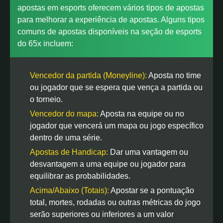
apostas em esports oferecem vários tipos de apostas
para melhorar a experiência de apostas. Alguns tipos
comuns de apostas disponíveis na seção de esports
do 65x incluem:
Vencedor da partida (Moneyline):
Aposta no time
ou jogador que se espera que vença a partida ou
o torneio.
Vencedor do mapa:
Aposta na equipe ou no
jogador que vencerá um mapa ou jogo específico
dentro de uma série.
Apostas de Handicap:
Dar uma vantagem ou
desvantagem a uma equipe ou jogador para
equilibrar as probabilidades.
Acima/Abaixo (Totais):
Apostar se a pontuação
total, mortes, rodadas ou outras métricas do jogo
serão superiores ou inferiores a um valor