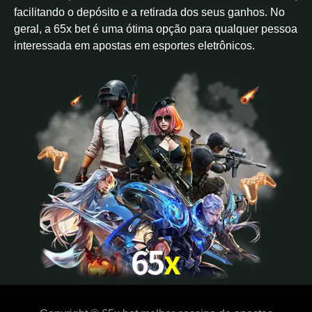
facilitando o depósito e a retirada dos seus ganhos. No
geral, a 65x bet é uma ótima opção para qualquer pessoa
interessada em apostas em esportes eletrônicos.