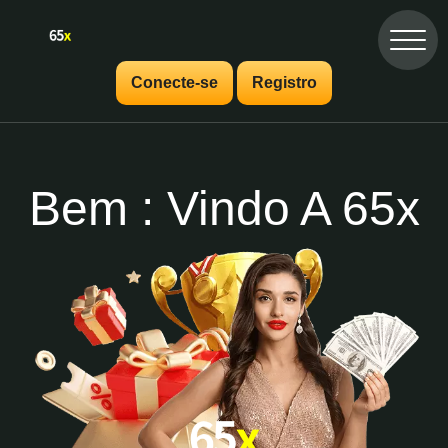
Conecte-se
Registro
Bem : Vindo A 65x