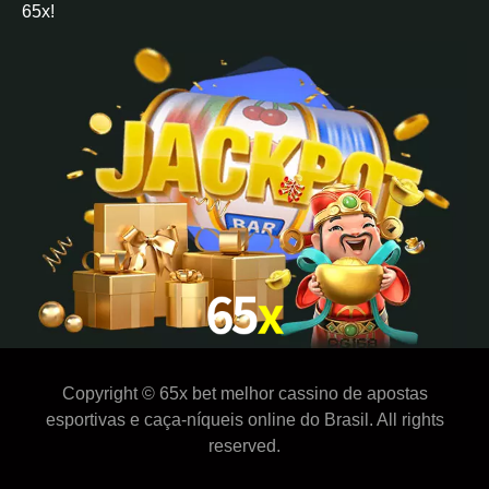
65x!
Copyright © 65x bet melhor cassino de apostas
esportivas e caça-níqueis online do Brasil. All rights
reserved.