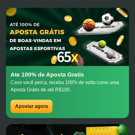
Ate 100% de Aposta Gratis
Caso você perca, receba 100% de volta como uma
Aposta Grátis de até R$100.
Apostar agora