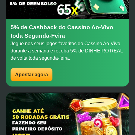
5% de Cashback do Cassino Ao-Vivo
toda Segunda-Feira
Jogue nos seus jogos favoritos do Cassino Ao-Vivo
durante a semana e receba 5% de DINHEIRO REAL
de volta toda segunda-feira.
Apostar agora