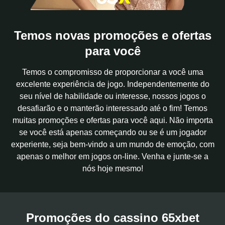
Temos novas promoções e ofertas
para você
Temos o compromisso de proporcionar a você uma
excelente experiência de jogo. Independentemente do
seu nível de habilidade ou interesse, nossos jogos o
desafiarão e o manterão interessado até o fim! Temos
muitas promoções e ofertas para você aqui. Não importa
se você está apenas começando ou se é um jogador
experiente, seja bem-vindo a um mundo de emoção, com
apenas o melhor em jogos on-line. Venha e junte-se a
nós hoje mesmo!
Promoções do cassino 65xbet